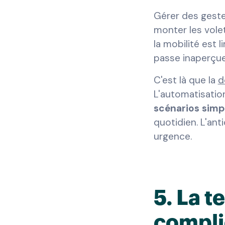
Gérer des gestes
monter les volet
la mobilité est 
passe inaperçue,
C'est là que la
d
L'automatisation
scénarios simp
quotidien. L'ant
urgence.
5. La t
compli