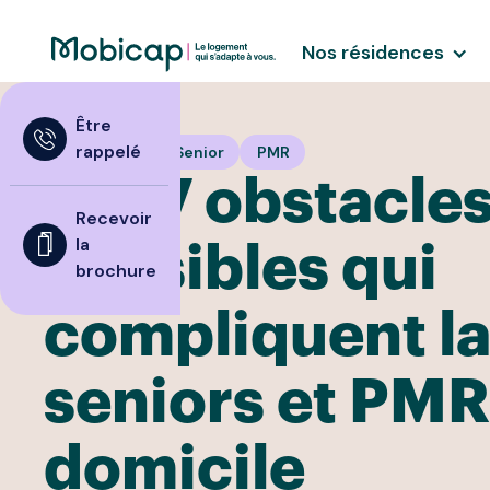
Nos résidences
Être
rappelé
Logement
Senior
PMR
‍Les 7 obstacle
Recevoir
la
invisibles qui
brochure
compliquent la
seniors et PMR
domicile