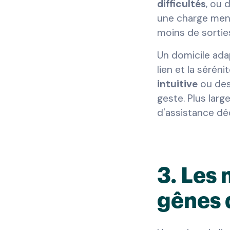
difficultés
, ou 
une charge menta
moins de sortie
Un domicile adap
lien et la sérén
intuitive
ou des 
geste. Plus lar
d'assistance déd
3. Les 
gênes 