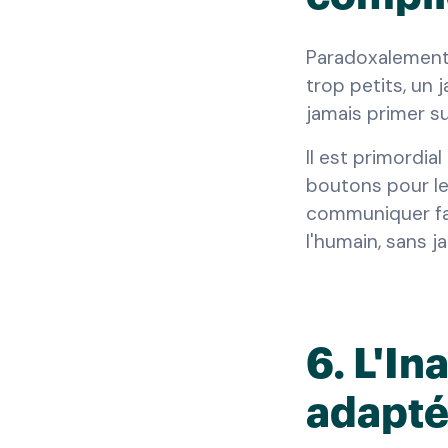
Paradoxalement,
trop petits, un j
jamais primer su
Il est primordial
boutons pour les
communiquer fac
l'humain, sans j
6. L'In
adapté