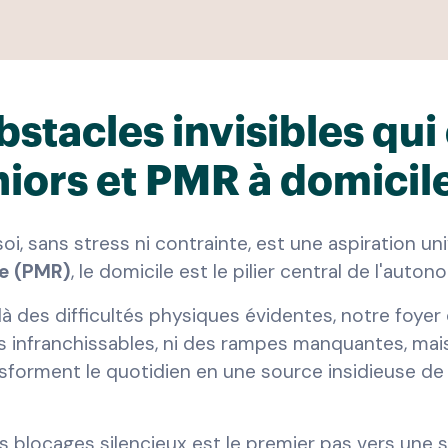
bstacles invisibles qui
niors et PMR à domicil
soi, sans stress ni contrainte, est une aspiration uni
te (PMR)
, le domicile est le pilier central de l'auton
à des difficultés physiques évidentes, notre foyer
s infranchissables, ni des rampes manquantes, mai
sforment le quotidien en une source insidieuse de 
locages silencieux est le premier pas vers une sol