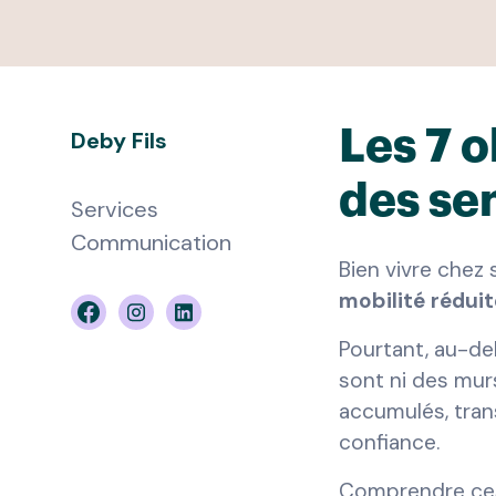
Les
7 o
Deby Fils
des se
Services
Communication
Bien vivre chez 
mobilité rédui
Pourtant, au-del
sont ni des mur
accumulés, tran
confiance.
Comprendre ces b