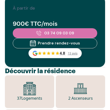
À partir de
900€ TTC/mois
03 74 09 03 09
Prendre rendez-vous
4.8
13 avis
Découvrir la résidence
37
Logements
2 Ascenseurs