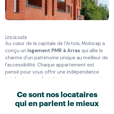
Lire la suite
Au cœur de la capitale de l'Artois, Mobicap a
conçu un
logement PMR à Arras
qui allie le
charme d'un patrimoine unique au meilleur de
l'accessibilité. Chaque appartement est
pensé pour vous offrir une indépendance
totale et un confort de vie sans compromis.
Le cœur de vie
est un séjour lumineux et aux
Ce sont nos locataires
volumes généreux, qui vous permet de
qui en parlent le mieux
circuler librement, y compris en fauteuil, et de
recevoir vos proches dans un cadre convivial.