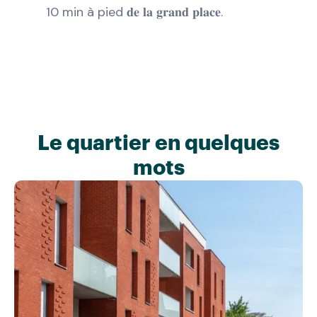
10 min à pied 𝐝𝐞 𝐥𝐚 𝐠𝐫𝐚𝐧𝐝 𝐩𝐥𝐚𝐜𝐞.
Le quartier en quelques
mots