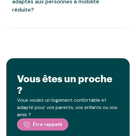
adaptés aux personnes à mobilité
nombre d’habitants dans le logement.
C’est vous qui choisissez.
réduite?
Nos logements pour seniors sont conçus pour
être accessibles aux personnes à mobilité réduite.
Cela inclut des caractéristiques comme des
ascenseurs et des espaces communs adaptés.
Vous êtes un proche
?
Vous voulez un logement confortable et
adapté pour vos parents, vos enfants ou vos
amis ?
Être rappelé