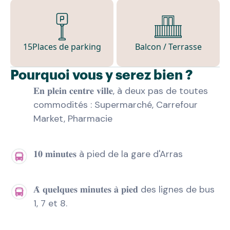
15
Places de parking
Balcon / Terrasse
Pourquoi vous y serez bien ?
𝐄𝐧 𝐩𝐥𝐞𝐢𝐧 𝐜𝐞𝐧𝐭𝐫𝐞 𝐯𝐢𝐥𝐥𝐞, à deux pas de toutes
commodités : Supermarché, Carrefour
Market, Pharmacie
𝟏𝟎 𝐦𝐢𝐧𝐮𝐭𝐞𝐬 à pied de la gare d'Arras
𝐀̀ 𝐪𝐮𝐞𝐥𝐪𝐮𝐞𝐬 𝐦𝐢𝐧𝐮𝐭𝐞𝐬 𝐚̀ 𝐩𝐢𝐞𝐝 des lignes de bus
1, 7 et 8.