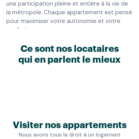
une participation pleine et entière à la vie de
la métropole. Chaque appartement est pensé
pour maximiser votre autonomie et votre
confort.
Le séjour
, lumineux et spacieux, offre une
Ce sont nos locataires
circulation fluide et des volumes agréables
qui en parlent le mieux
pour recevoir ou simplement vous détendre.
La domotique intégrée, comme les volets
motorisés, vous simplifie la vie.
La cuisine
est un modèle d'ergonomie. Le
plan de travail à hauteur adaptée et les
rangements intelligents vous permettent de
cuisiner en toute indépendance.
Visiter nos appartements
La salle d'eau
, avec sa douche à l'italienne de
Nous avons tous le droit à un logement