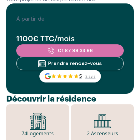
À partir de
1100€ TTC/mois
01 87 89 33 96
Prendre rendez-vous
5
2 avis
Découvrir la résidence
74
Logements
2 Ascenseurs