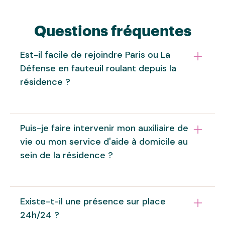
Questions fréquentes
Est-il facile de rejoindre Paris ou La
Défense en fauteuil roulant depuis la
résidence ?
La résidence bénéficie d'un emplacement
Puis-je faire intervenir mon auxiliaire de
pratique pour les déplacements en transport en
vie ou mon service d'aide à domicile au
commun. Depuis la gare de Colombes,
sein de la résidence ?
accessible depuis la résidence, la ligne J du
Transilien permet de rejoindre La Défense en 10
minutes et Paris Saint-Lazare en environ 15
minutes. Les lignes de bus desservant le
Oui. Vous restez totalement libre de faire
Existe-t-il une présence sur place
quartier facilitent également les
intervenir votre auxiliaire de vie ou le service
24h/24 ?
correspondances. Pour préparer un trajet
d'aide à domicile de votre choix. Si vous le