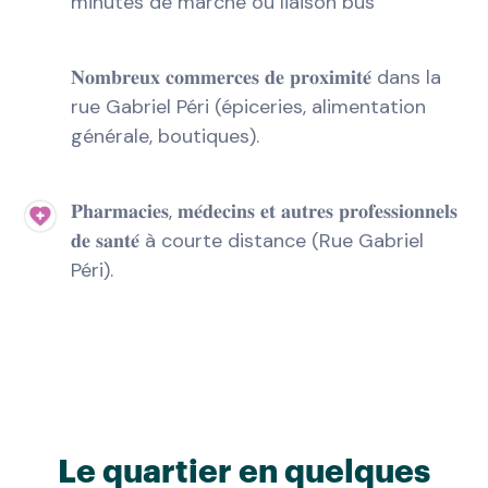
minutes de marche ou liaison bus
𝐍𝐨𝐦𝐛𝐫𝐞𝐮𝐱 𝐜𝐨𝐦𝐦𝐞𝐫𝐜𝐞𝐬 𝐝𝐞 𝐩𝐫𝐨𝐱𝐢𝐦𝐢𝐭𝐞́ dans la
rue Gabriel Péri (épiceries, alimentation
générale, boutiques).
𝐏𝐡𝐚𝐫𝐦𝐚𝐜𝐢𝐞𝐬, 𝐦𝐞́𝐝𝐞𝐜𝐢𝐧𝐬 𝐞𝐭 𝐚𝐮𝐭𝐫𝐞𝐬 𝐩𝐫𝐨𝐟𝐞𝐬𝐬𝐢𝐨𝐧𝐧𝐞𝐥𝐬
𝐝𝐞 𝐬𝐚𝐧𝐭𝐞́ à courte distance (Rue Gabriel
Péri).
Le quartier en quelques