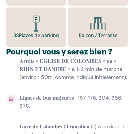
38
Places de parking
Balcon / Terrasse
Pourquoi vous y serez bien ?
𝐀𝐫𝐫𝐞̂𝐭𝐬 « 𝐄́𝐆𝐋𝐈𝐒𝐄 𝐃𝐄 𝐂𝐎𝐋𝐎𝐌𝐁𝐄𝐒 » 𝐨𝐮 «
𝐑𝐇𝐈𝐍 𝐄𝐓 𝐃𝐀𝐍𝐔𝐁𝐄 » à 1-2 min de marche
(environ 50m, comme indiqué initialement).
𝐋𝐢𝐠𝐧𝐞𝐬 𝐝𝐞 𝐛𝐮𝐬 𝐦𝐚𝐣𝐞𝐮𝐫𝐞𝐬 : 167, 176, 304, 366,
378.
𝐆𝐚𝐫𝐞 𝐝𝐞 𝐂𝐨𝐥𝐨𝐦𝐛𝐞𝐬 (𝐓𝐫𝐚𝐧𝐬𝐢𝐥𝐢𝐞𝐧 𝐋) à environ 11