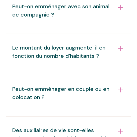
Peut-on emménager avec son animal
de compagnie ?
Bien sûr. Vous êtes chez vous.
Le montant du loyer augmente-il en
fonction du nombre d’habitants ?
Non, comme tout contrat de location classique, le
montant du loyer ne change pas, quel que soit le
Peut-on emménager en couple ou en
nombre d’habitants dans le logement.
colocation ?
Bien sûr. Les appartements sont aussi accueillants
pour une vie à deux que pour y recevoir tous vos
Des auxiliaires de vie sont-elles
amis.