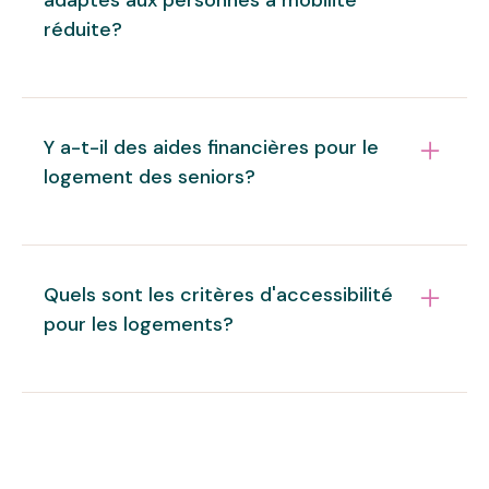
devoirs que n’importe quel autre locataire.
réduite?
Nos logements pour seniors sont conçus pour
être accessibles aux personnes à mobilité réduite.
Y a-t-il des aides financières pour le
Cela inclut des caractéristiques comme des
logement des seniors?
ascenseurs et des espaces communs adaptés.
Oui, il existe plusieurs aides financières pour le
logement des seniors, telles que l'APL (Aide
Quels sont les critères d'accessibilité
Personnalisée au Logement) et des subventions
pour les logements?
spécifiques pour les aménagements nécessaires. Il
est recommandé de se renseigner auprès des
services sociaux locaux.
Les critères d'accessibilité incluent des portes
larges, des couloirs dégagés, des salles de bains
adaptées, et des espaces de vie sans obstacles.
Ces normes d'accessibilité garantissent le confort