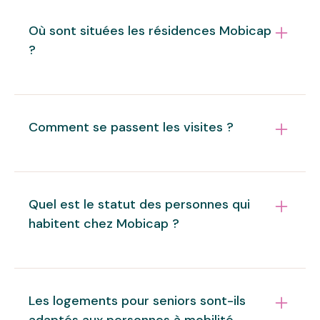
Les appartements Mobicap sont des T2 et T3 de
40 m2 à 66 m2 et sont tous équipés d’un balcon
Où sont situées les résidences Mobicap
privatif. Pour une offre toujours plus complète,
?
des studios seront aussi bientôt disponibles à la
location.
Toutes nos résidences sont à deux pas des
centres-villes, des commerces et des transports.
Comment se passent les visites ?
La mobilité et l’autonomie sont au coeur même de
notre raison d’être.
Vous recevez qui vous voulez, quand vous voulez.
Vous êtes chez vous !
Quel est le statut des personnes qui
habitent chez Mobicap ?
Les résidents sont des locataires comme les
autres, signataires d’un simple contrat de
Les logements pour seniors sont-ils
location, avec les mêmes droits et les mêmes
adaptés aux personnes à mobilité