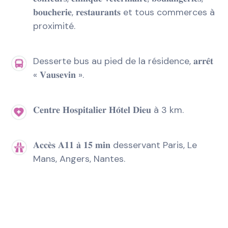
𝐛𝐨𝐮𝐜𝐡𝐞𝐫𝐢𝐞, 𝐫𝐞𝐬𝐭𝐚𝐮𝐫𝐚𝐧𝐭𝐬 et tous commerces à
proximité.
Desserte bus au pied de la résidence, 𝐚𝐫𝐫𝐞̂𝐭
« 𝐕𝐚𝐮𝐬𝐞𝐯𝐢𝐧 ».
𝐂𝐞𝐧𝐭𝐫𝐞 𝐇𝐨𝐬𝐩𝐢𝐭𝐚𝐥𝐢𝐞𝐫 𝐇𝐨̂𝐭𝐞𝐥 𝐃𝐢𝐞𝐮 à 3 km.
𝐀𝐜𝐜𝐞̀𝐬 𝐀𝟏𝟏 𝐚̀ 𝟏𝟓 𝐦𝐢𝐧 desservant Paris, Le
Mans, Angers, Nantes.