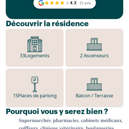
4.3
22 avis
Découvrir la résidence
33
Logements
2 Ascenseurs
15
Places de parking
Balcon / Terrasse
Pourquoi vous y serez bien ?
𝐒𝐮𝐩𝐞𝐫𝐦𝐚𝐫𝐜𝐡𝐞́𝐬, 𝐩𝐡𝐚𝐫𝐦𝐚𝐜𝐢𝐞𝐬, 𝐜𝐚𝐛𝐢𝐧𝐞𝐭𝐬 𝐦𝐞́𝐝𝐢𝐜𝐚𝐮𝐱,
𝐜𝐨𝐢𝐟𝐟𝐞𝐮𝐫𝐬, 𝐜𝐥𝐢𝐧𝐢𝐪𝐮𝐞 𝐯𝐞́𝐭𝐞́𝐫𝐢𝐧𝐚𝐢𝐫𝐞, 𝐛𝐨𝐮𝐥𝐚𝐧𝐠𝐞𝐫𝐢𝐞𝐬,