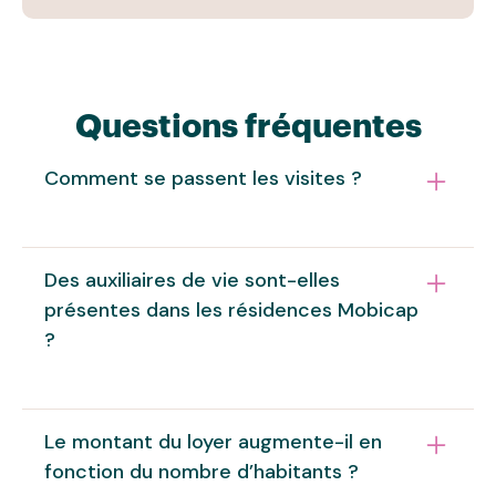
Questions fréquentes
Comment se passent les visites ?
Vous recevez qui vous voulez, quand vous voulez.
Des auxiliaires de vie sont-elles
Vous êtes chez vous !
présentes dans les résidences Mobicap
?
Oui, chez Mobicap, nous ne transigeons pas avec
Le montant du loyer augmente-il en
le confort et la sécurité des locataires. Dans
fonction du nombre d’habitants ?
toutes nos résidences, des auxiliaires de vie sont