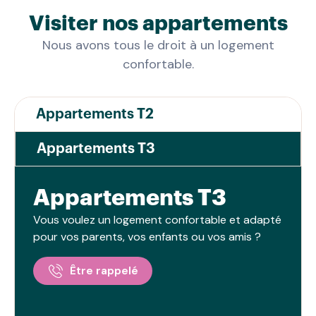
de départ pour explorer la région. Connecté
Visiter nos appartements
au réseau de bus Filibus, il vous ouvre les
Nous avons tous le droit à un logement
portes de Chartres et de sa cathédrale. C'est
confortable.
un habitat inclusif pour une vie citoyenne
riche et épanouie.
Appartements T2
Appartements T3
Appartements T3
Vous voulez un logement confortable et adapté
pour vos parents, vos enfants ou vos amis ?
Être rappelé