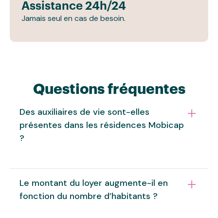
Assistance 24h/24
Jamais seul en cas de besoin.
Questions fréquentes
Des auxiliaires de vie sont-elles
présentes dans les résidences Mobicap
?
Oui, chez Mobicap, nous ne transigeons pas avec
Le montant du loyer augmente-il en
le confort et la sécurité des locataires. Dans
fonction du nombre d’habitants ?
toutes nos résidences, des auxiliaires de vie sont
à votre écoute si vous en sentez le besoin. Elles