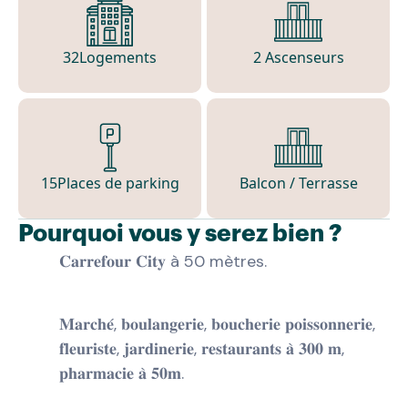
32
Logements
2 Ascenseurs
15
Places de parking
Balcon / Terrasse
Pourquoi vous y serez bien ?
𝐂𝐚𝐫𝐫𝐞𝐟𝐨𝐮𝐫 𝐂𝐢𝐭𝐲 à 50 mètres.
𝐌𝐚𝐫𝐜𝐡𝐞́, 𝐛𝐨𝐮𝐥𝐚𝐧𝐠𝐞𝐫𝐢𝐞, 𝐛𝐨𝐮𝐜𝐡𝐞𝐫𝐢𝐞 𝐩𝐨𝐢𝐬𝐬𝐨𝐧𝐧𝐞𝐫𝐢𝐞,
𝐟𝐥𝐞𝐮𝐫𝐢𝐬𝐭𝐞, 𝐣𝐚𝐫𝐝𝐢𝐧𝐞𝐫𝐢𝐞, 𝐫𝐞𝐬𝐭𝐚𝐮𝐫𝐚𝐧𝐭𝐬 𝐚̀ 𝟑𝟎𝟎 𝐦,
𝐩𝐡𝐚𝐫𝐦𝐚𝐜𝐢𝐞 𝐚̀ 𝟓𝟎𝐦.