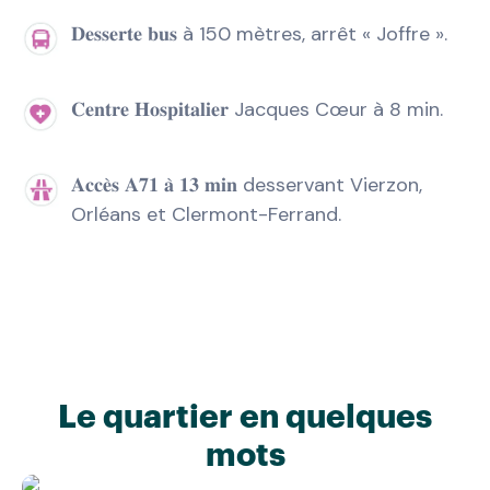
𝐃𝐞𝐬𝐬𝐞𝐫𝐭𝐞 𝐛𝐮𝐬 à 150 mètres, arrêt « Joffre ».
𝐂𝐞𝐧𝐭𝐫𝐞 𝐇𝐨𝐬𝐩𝐢𝐭𝐚𝐥𝐢𝐞𝐫 Jacques Cœur à 8 min.
𝐀𝐜𝐜𝐞̀𝐬 𝐀𝟕𝟏 𝐚̀ 𝟏𝟑 𝐦𝐢𝐧 desservant Vierzon,
Orléans et Clermont-Ferrand.
Le quartier en quelques
mots