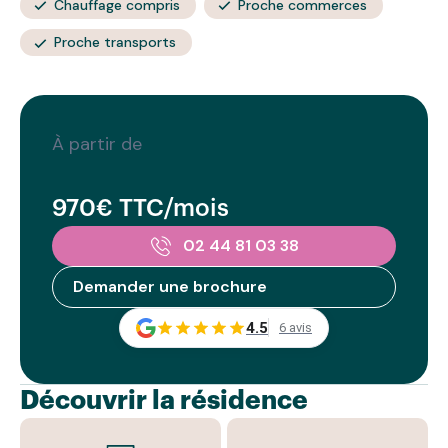
Chauffage compris
Proche commerces
Proche transports
À partir de
970€ TTC/mois
02 44 81 03 38
Demander une brochure
4.5
6 avis
Découvrir la résidence