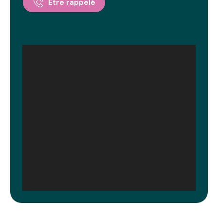
Être rappelé
ville.
Notre
résidence senior Bourges
est un lieu
de vie convivial, où des services de qualité et
des espaces communs favorisent les
rencontres. Mobicap s'engage à vous offrir un
environnement où il fait bon vieillir, en
profitant du rythme apaisant et de la richesse
culturelle de Bourges.