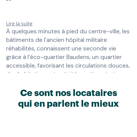
Lire la suite
À quelques minutes à pied du centre-ville, les
bâtiments de l’ancien hôpital militaire
réhabilités, connaissent une seconde vie
grâce à l’éco-quartier Baudens, un quartier
accessible, favorisant les circulations douces,
des habitations et activités variées ainsi que
des espaces de vie partagés, tout en
conservant son cachet historique. Au cœur
Ce sont nos locataires
de la France, Mobicap a installé sa
résidence
qui en parlent le mieux
senior Bourges
dans la capitale historique du
Berry. Notre résidence est une invitation à
vivre une retraite sereine pour les seniors
autonomes, dans un
appartement senior