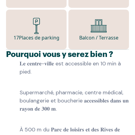
17
Places de parking
Balcon / Terrasse
Pourquoi vous y serez bien ?
𝐋𝐞 𝐜𝐞𝐧𝐭𝐫𝐞-𝐯𝐢𝐥𝐥𝐞 est accessible en 10 min à
pied.
Supermarché, pharmacie, centre médical,
boulangerie et boucherie 𝐚𝐜𝐜𝐞𝐬𝐬𝐢𝐛𝐥𝐞𝐬 𝐝𝐚𝐧𝐬 𝐮𝐧
𝐫𝐚𝐲𝐨𝐧 𝐝𝐞 𝟑𝟎𝟎 𝐦.
À 500 m du 𝐏𝐚𝐫𝐜 𝐝𝐞 𝐥𝐨𝐢𝐬𝐢𝐫𝐬 𝐞𝐭 𝐝𝐞𝐬 𝐑𝐢𝐯𝐞𝐬 𝐝𝐞