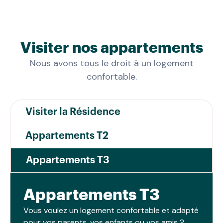
vers les communes voisines comme
Viry-
Châtillon
ou
Montgeron
. Le centre-ville de
Draveil
offre de nombreux commerces de
Visiter nos appartements
proximité : boulangeries, pharmacies,
supermarchés et le marché place de la
Nous avons tous le droit à un logement
République.
confortable.
Visiter la Résidence
Draveil séduit par son environnement
exceptionnel :
la forêt de Sénart
et les
bords
Appartements T2
de Seine
invitent à la promenade.
Mobicap
Draveil
complète ce cadre de vie avec des
Appartements T3
espaces communs chaleureux, des
animations et un accompagnement humain
Appartements T3
pour préserver votre bien-être. Vivre à
Vous voulez un logement confortable et adapté
Draveil, c'est choisir la sérénité d'un cadre
pour vos parents, vos enfants ou vos amis ?