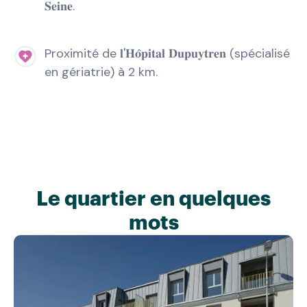
𝐒𝐞𝐢𝐧𝐞.
Proximité de 𝐥'𝐇𝐨̂𝐩𝐢𝐭𝐚𝐥 𝐃𝐮𝐩𝐮𝐲𝐭𝐫𝐞𝐧 (spécialisé
en gériatrie) à 2 km.
Le quartier en quelques
mots