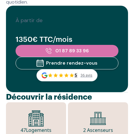
quotidien.
À partir de
1350€ TTC/mois
01 87 89 33 96
Prendre rendez-vous
5
36 avis
Découvrir la résidence
47
Logements
2 Ascenseurs