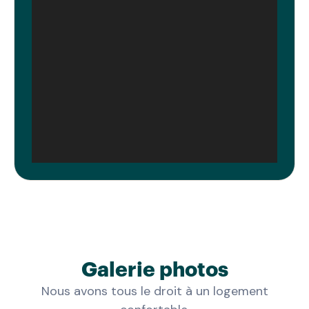
moderne André Malraux (MuMa) ou aux Docks
Vauban.
Notre
résidence senior Le Havre
est un lieu
de vie où des services de qualité et des
espaces communs favorisent le lien social.
Opter pour une
résidence services en bord
de mer
chez Mobicap, c'est choisir un
quotidien stimulant, sécurisé et ouvert sur la
ville.
Galerie photos
Nous avons tous le droit à un logement