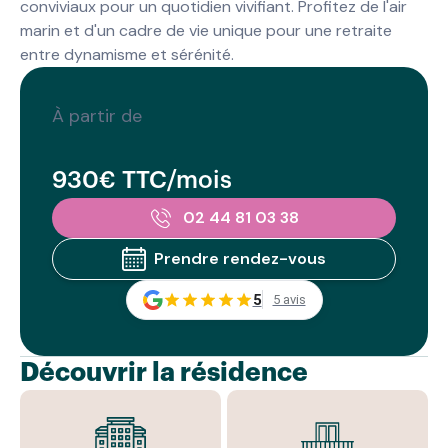
conviviaux pour un quotidien vivifiant. Profitez de l'air
marin et d'un cadre de vie unique pour une retraite
entre dynamisme et sérénité.
À partir de
930€ TTC/mois
02 44 81 03 38
Prendre rendez-vous
5
5 avis
Découvrir la résidence