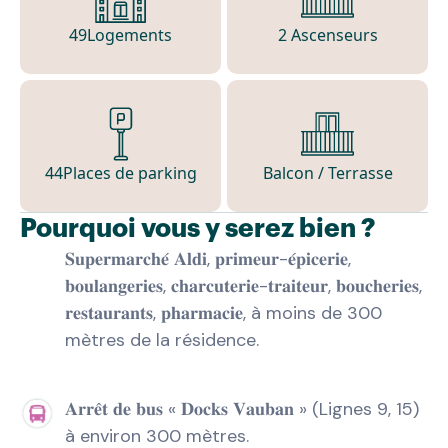
49
Logements
2 Ascenseurs
44
Places de parking
Balcon / Terrasse
Pourquoi vous y serez bien ?
𝐒𝐮𝐩𝐞𝐫𝐦𝐚𝐫𝐜𝐡𝐞́ 𝐀𝐥𝐝𝐢, 𝐩𝐫𝐢𝐦𝐞𝐮𝐫-𝐞́𝐩𝐢𝐜𝐞𝐫𝐢𝐞,
𝐛𝐨𝐮𝐥𝐚𝐧𝐠𝐞𝐫𝐢𝐞𝐬, 𝐜𝐡𝐚𝐫𝐜𝐮𝐭𝐞𝐫𝐢𝐞-𝐭𝐫𝐚𝐢𝐭𝐞𝐮𝐫, 𝐛𝐨𝐮𝐜𝐡𝐞𝐫𝐢𝐞𝐬,
𝐫𝐞𝐬𝐭𝐚𝐮𝐫𝐚𝐧𝐭𝐬, 𝐩𝐡𝐚𝐫𝐦𝐚𝐜𝐢𝐞, à moins de 300
mètres de la résidence.
𝐀𝐫𝐫𝐞̂𝐭 𝐝𝐞 𝐛𝐮𝐬 « 𝐃𝐨𝐜𝐤𝐬 𝐕𝐚𝐮𝐛𝐚𝐧 » (Lignes 9, 15)
à environ 300 mètres.