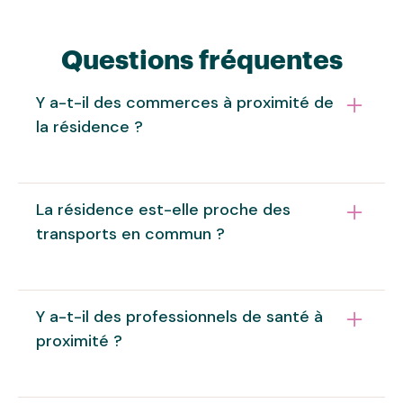
Questions fréquentes
Y a-t-il des commerces à proximité de
la résidence ?
La résidence est à proximité des commerces et
La résidence est-elle proche des
services. Il y a un Carrefour City, des
transports en commun ?
boulangeries, une pharmacie, une boucherie, un
charcutier-traiteur, des cabinets d'infirmiers...
Oui. L'arrêt de bus "Docks Vauban", desservi
Y a-t-il des professionnels de santé à
notamment par les lignes 9 et 15, se situe à
proximité ?
environ 300 mètres de la résidence. La gare du
Havre est accessible deux arrêts plus loin, ce qui
permet de rejoindre facilement le centre-ville et