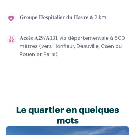
𝐆𝐫𝐨𝐮𝐩𝐞 𝐇𝐨𝐬𝐩𝐢𝐭𝐚𝐥𝐢𝐞𝐫 𝐝𝐮 𝐇𝐚𝐯𝐫𝐞 à 2 km
𝐀𝐜𝐜𝐞̀𝐬 𝐀𝟐𝟗/𝐀𝟏𝟑𝟏 via départementale à 500
mètres (vers Honfleur, Deauville, Caen ou
Rouen et Paris).
Le quartier en quelques
mots