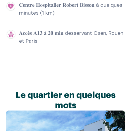
𝐂𝐞𝐧𝐭𝐫𝐞 𝐇𝐨𝐬𝐩𝐢𝐭𝐚𝐥𝐢𝐞𝐫 𝐑𝐨𝐛𝐞𝐫𝐭 𝐁𝐢𝐬𝐬𝐨𝐧 à quelques
minutes (1 km).
𝐀𝐜𝐜𝐞̀𝐬 𝐀𝟏𝟑 𝐚̀ 𝟐𝟎 𝐦𝐢𝐧 desservant Caen, Rouen
et Paris.
Le quartier en quelques
mots