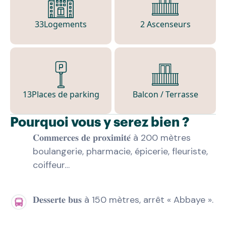
33
Logements
2 Ascenseurs
13
Places de parking
Balcon / Terrasse
Pourquoi vous y serez bien ?
𝐂𝐨𝐦𝐦𝐞𝐫𝐜𝐞𝐬 𝐝𝐞 𝐩𝐫𝐨𝐱𝐢𝐦𝐢𝐭𝐞́ à 200 mètres
boulangerie, pharmacie, épicerie, fleuriste,
coiffeur…
𝐃𝐞𝐬𝐬𝐞𝐫𝐭𝐞 𝐛𝐮𝐬 à 150 mètres, arrêt « Abbaye ».