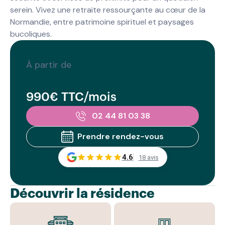
serein. Vivez une retraite ressourçante au cœur de la
Normandie, entre patrimoine spirituel et paysages
bucoliques.
À partir de
990€ TTC/mois
02 44 81 03 38
Prendre rendez-vous
4.6
18 avis
Découvrir la résidence