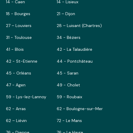
14 - Caen
14 - Lisieux
18 - Bourges
21 – Dijon
27 – Louviers
28 – Luisant (Chartres)
31 - Toulouse
34 - Béziers
41 - Blois
42 - La Talaudière
42 - St-Etienne
44 - Pontchâteau
45 - Orléans
45 - Saran
47 - Agen
49 - Cholet
59 - Lys-lez-Lannoy
59 - Roubaix
62 - Arras
62 - Boulogne-sur-Mer
62 – Liévin
72 - Le Mans
76 - Dieppe
76 – Le Havre